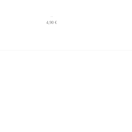
Repose Cuillère Cuisine
4,90
€