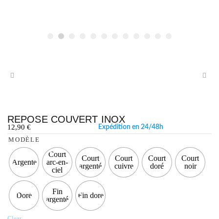
REPOSE COUVERT INOX
12,90
€
Expédition en 24/48h
MODÈLE
Court
Court
Court
Court
Court
Argenté
arc-en-
argenté
cuivre
doré
noir
ciel
Fin
Doré
Fin doré
argenté
Clear