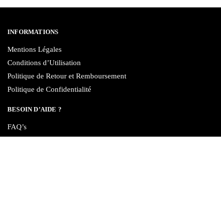
INFORMATIONS
Mentions Légales
Conditions d’Utilisation
Politique de Retour et Remboursement
Politique de Confidentialité
BESOIN D’AIDE ?
FAQ’s
Suivre ma Commande
Nous Contacter
RESTEZ INFORMÉS
Contactpaiementhorizon@gmail.com
Réponse sous 24h du lundi au vendredi de 9h à 17h.