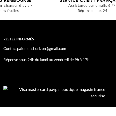
OU REMBOURSÉ
SERVICE CLIENT FRANÇA
ur changer d’avis –
Assistance par emails 6j/7
urs faciles
Réponse sous 24h
RESTEZ INFORMÉS
Contactpaiementhorizon@gmail.com
Réponse sous 24h du lundi au vendredi de 9h à 17h.