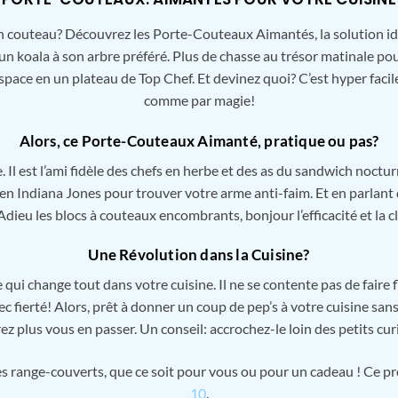
bon couteau? Découvrez les Porte-Couteaux Aimantés, la solution i
 koala à son arbre préféré. Plus de chasse au trésor matinale pou
pace en un plateau de Top Chef. Et devinez quoi? C’est hyper facile
comme par magie!
Alors, ce Porte-Couteaux Aimanté, pratique ou pas?
Il est l’ami fidèle des chefs en herbe et des as du sandwich nocturn
r en Indiana Jones pour trouver votre arme anti-faim. Et en parlant 
Adieu les blocs à couteaux encombrants, bonjour l’efficacité et la cl
Une Révolution dans la Cuisine?
ui change tout dans votre cuisine. Il ne se contente pas de faire fl
 fierté! Alors, prêt à donner un coup de pep’s à votre cuisine san
ez plus vous en passer. Un conseil: accrochez-le loin des petits cur
s range-couverts, que ce soit pour vous ou pour un cadeau ! Ce pr
10
.