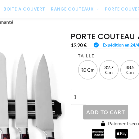
BOITE A COUVERT
RANGE COUTEAUX
PORTE COUVE
imanté
PORTE COUTEAU 
19,90
€
Expédition en 24/
TAILLE
32.7
38.5
20 Cm
Cm
Cm
ADD TO CART
Paiement secur