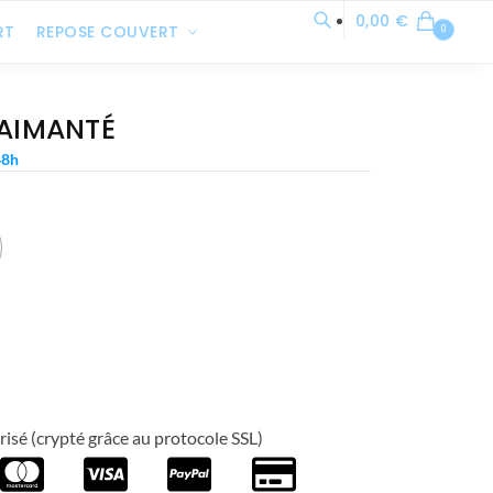
0,00
€
RT
REPOSE COUVERT
0
AIMANTÉ
48h
isé (crypté grâce au protocole SSL)