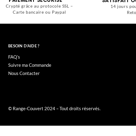
PAIEMENT SÉCURISÉ
SATISFAIT 
Crypté grâce au protocole SSL –
14 jours po
Carte bancaire ou Paypal
Reto
BESOIN D’AIDE ?
FAQ’s
Suivre ma Commande
Nous Contacter
© Range-Couvert 2024 – Tout droits réservés.