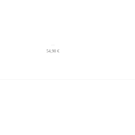
Porte Couteaux Table Ancien
54,90
€