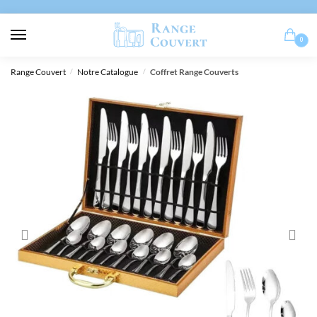
0
Range Couvert
Notre Catalogue
Coffret Range Couverts
/
/