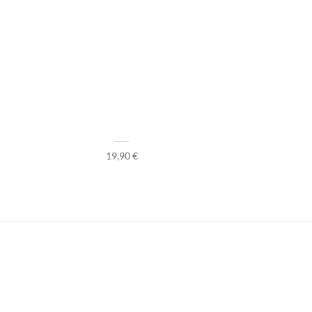
Boite Sac Rangement Couteaux
19,90
€