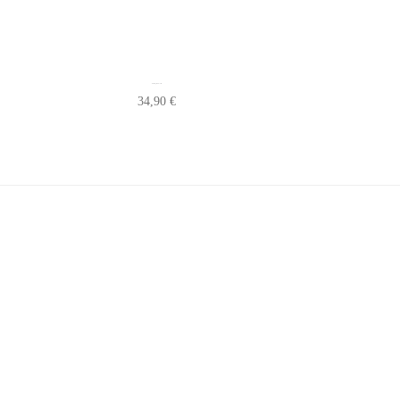
Bloc Rangement Couteau
34,90
€